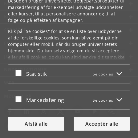
Desuden bruger universitetet tredjepartsprodukter til
KØBENHAVNS UNIVERSITET
markedsføring af for eksempel udvalgte uddannelser
eller kurser, til at personalisere annoncer og til at
KONTAKT
følge op på effekten af kampagner.
SERVICES
Klik på "Se cookies" for at se en liste over udbyderne
af de forskellige cookies, som kan blive gemt på din
FOR STUDERENDE OG ANSATTE
computer eller mobil, når du bruger universitetets
hjemmeside. Du kan selv vælge om du vil acceptere
JOB OG KARRIERE
eller afslå cookies, og du kan altid ændre dit samtykke
under
Cookie- og privatlivspolitik
som du finder i
NØDSITUATIONER
bunden af hver side.
Acceptér eller afslå
Statistik
Se cookies
Googles privatlivspolitik
WEB
MØD KU PÅ
Acceptér eller afslå
Markedsføring
Se cookies
Afslå alle
Acceptér alle