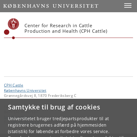
Start
Toggl
Center for Research in Cattle
Production and Health (CPH Cattle)
CPH Cattle
Københavns Universitet
Grønnegårdsvej 8, 1870 Frederiksberg C
Samtykke til brug af cookies
Kontakt:
Bent-Ole Andersen
boa
@
sund
.
ku
.
dk
Universitetet bruger tredjepartsprodukter til at
Tlf:
+45 35 33 36 18
registrere brugernes adfærd på hjemmesiden
(statistik) for løbende at forbedre vores service.